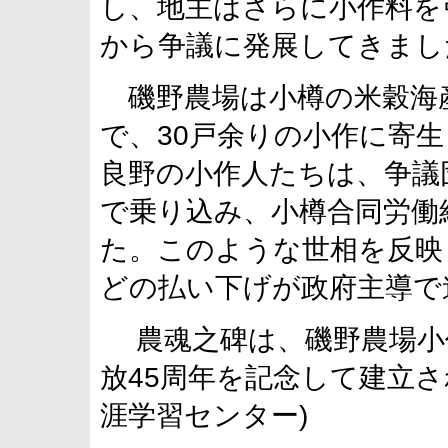
し、地主はさらに小作料を
から争議に発展してきまし
磯野農場は小樽の米穀海
で、30戸余りの小作に寄
良野の小作人たちは、争議
で乗り込み、小樽合同労働
た。このような世相を反映
どの払い下げが政府主導で
農魂之碑は、磯野農場小作
放45周年を記念して建立
涯学習センター)