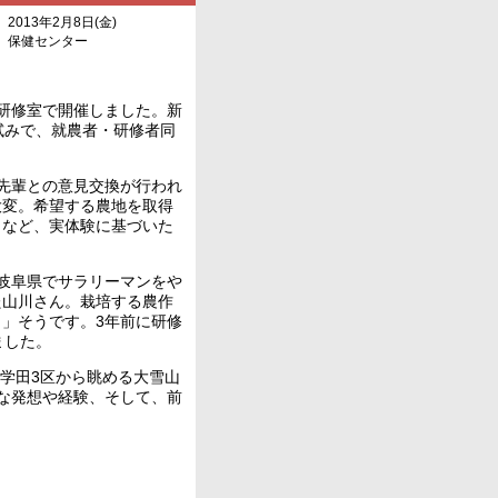
013年2月8日(金)
保健センター
ー研修室で開催しました。新
試みで、就農者・研修者同
先輩との意見交換が行われ
大変。希望する農地を取得
」など、実体験に基づいた
岐阜県でサラリーマンをや
た山川さん。栽培する農作
」そうです。3年前に研修
ました。
学田3区から眺める大雪山
な発想や経験、そして、前
。