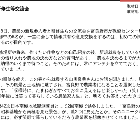
取材日 2
研修生等交流会
取材地 
2月8日、農業の新規参入者と研修生らの交流会を富良野市が保健センタ
修中の6名が、一堂に会して情報共有や意見交換をするのは、初めての
するのが目的です。
修場所や将来、作りたい作物などの自己紹介の後、新規就農をしている
金の借り入れや農地の決め方などの質問があり、「農地を決めるまでが
く納得のいくまで待つこと。そのためには、常にアンテナを立てておく
っていました。
の研修を終え、この春から就農する山川良典さんにお話を聞きました。
し、その風景と土地柄に魅了され、富良野で農業者になることを選択し
ます。「収穫時に、たまねぎがすべてお金に見えるほど楽しかった（笑）
0年後には笑って暮らしている農業家人生」と、明るくお答えいただき
42次日本南極地域観測隊員として2回南極で越冬しました。「富良野の
「昭和基地から南極を見た景色」が、瓜2つに見えたとか。そのユニーク
後には、必ず笑顔で暮らしているだろう農業家を想像させてくれました