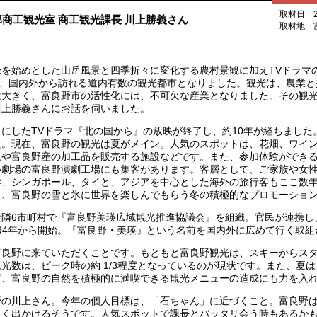
取材日 2
商工観光室 商工観光課長 川上勝義さん
取材地 
を始めとした山岳風景と四季折々に変化する農村景観に加えTVドラマ
が、国内外から訪れる道内有数の観光都市となりました。観光は、農業
は大きく、富良野市の活性化には、不可欠な産業となりました。その観
川上勝義さんにお話を伺いました。
にしたTVドラマ『北の国から』の放映が終了し、約10年が経ちました
た。現在、富良野の観光は夏がメイン。人気のスポットは、花畑、ワイ
観や富良野産の加工品を販売する施設などです。また、参加体験ができ
小劇場の富良野演劇工場にも集客があります。客層として、ご家族や女
港、シンガポール、タイと、アジアを中心とした海外の旅行客もここ数
く、富良野の雪と氷に世界を楽しんでもらう冬の積極的なプロモーショ
隣6市町村で『富良野美瑛広域観光推進協議会』を組織。官民が連携し
994年から開始。『富良野・美瑛』という名前を国内外に広めて行く取
良野に来ていただくことです。もともと富良野観光は、スキーからスタ
光数は、ピーク時の約 1/3程度となっているのが現状です。また、夏
ど、富良野の自然を積極的に満喫できる観光メニューの造成にも力を入
の川上さん。今年の個人目標は、「石ちゃん」に近づくこと。富良野は
良く出かけるそうです。人気スポットで課長とバッタリ会う時もあるか