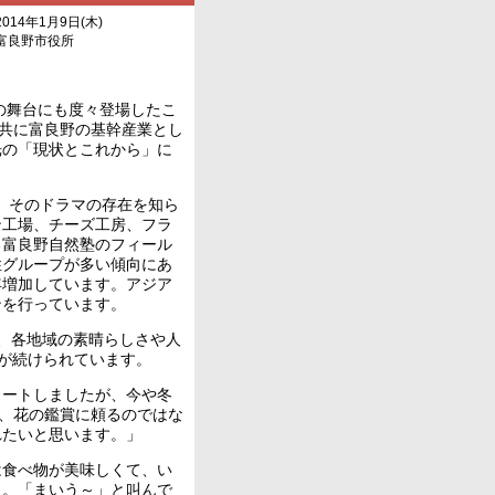
014年1月9日(木)
富良野市役所
の舞台にも度々登場したこ
と共に富良野の基幹産業とし
光の「現状とこれから」に
。そのドラマの存在を知ら
ン工場、チーズ工房、フラ
る富良野自然塾のフィール
性グループが多い傾向にあ
年増加しています。アジア
ンを行っています。
、各地域の素晴らしさや人
組が続けられています。
ートしましたが、今や冬
は、花の鑑賞に頼るのではな
れたいと思います。」
食べ物が美味しくて、い
も。「まいう～」と叫んで