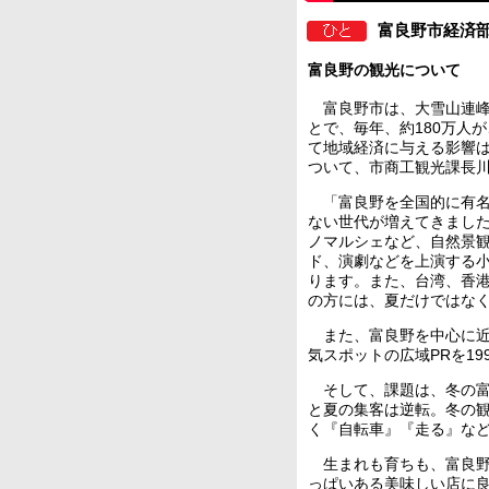
富良野市経済部
富良野の観光について
富良野市は、大雪山連峰
とで、毎年、約180万人
て地域経済に与える影響
ついて、市商工観光課長
「富良野を全国的に有名
ない世代が増えてきまし
ノマルシェなど、自然景
ド、演劇などを上演する
ります。また、台湾、香
の方には、夏だけではな
また、富良野を中心に近
気スポットの広域PRを1
そして、課題は、冬の富
と夏の集客は逆転。冬の観
く『自転車』『走る』な
生まれも育ちも、富良野
っぱいある美味しい店に