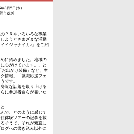
5年3月5日(木)
良野市役所
のＰＲやいろいろな事業
えしようとさまざまな活動
イイジャナイカ♪」をご紹
めに始めました。地域の
うに心がけています。」と
「お出かけ装備」など、生
ーク情報」「就職応援フェ
そうです。
る身近な話題を取り上げる
さらに参加者自らが書いた
うと
読んで、どのように感じて
移住体験ツアーの記事を載
あるそうで、それが素直に
ブログへの書き込み以外に