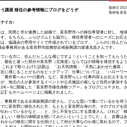
取材日 201
う講座 移住の参考情報にブログをどうぞ
取材地 富
ナイカ♪
は、民間と市が連携した組織で、富良野市への移住希望者に対し、地域
ます。もちろん、ふらびズムとも協力し、移住希望者へのニーズにお応
回は、協議会の専用サイトで作成されているブログ、「ふらのに住んだら
議会事務局がある富良野市総務部企画振興課の渡邊克昌さんです。
ている方に、住んだらこんな感じですよ！ということを知ってもらうた
く、都会と違った部分や富良野（北海道）ならではの情報を発信するよ
 これまで取り上げた話題は、「お天気情報」「天気にあわせた服装」
身近に感じることがものをピックアップ。仕事については、「ハローワ
、「農作業ヘルパーの案内」など、富良野らしい仕事内容もお伝えする
すが、地元の人が参加するイベントや公共施設の催しなど住民が参加す
2/6～8に開催した「富良野市移住体験ツアー」をブログにＵＰされ、
日記】もホームページ上に掲載されました。
、事務局である企画振興課の皆さん。どんな思いで書いているかを伺
すでに富良野に移住された方、もともと富良野出身の方。そのブログを
が伝わっているかなと…」と、少し不安を口にする渡邊さん。けれど「
羨ましい！移住の体験談を聴いてみたいということでした」と、反響は
これからの移住に関する仕掛けとして何が大事なのか感じ取れるので、
ど、まずは、お問合せをして欲しいとのことでした。