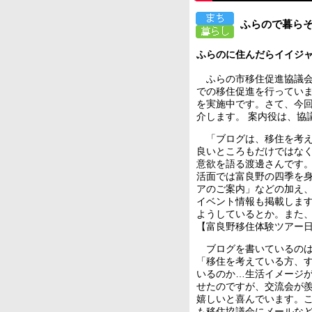
ふらので暮らそ
ふらのに住んだらイイジャ
ふらの市移住促進協議会
での移住促進を行ってい
を実施中です。さて、今
介します。 案内役は、協
「ブログは、移住を考え
良いところもだけではな
意欲を語る渡邊さんです。
活面では富良野の四季を
アのご案内」などの加え
イベント情報も掲載しま
ようしているとか。また、
【富良野移住体験ツアー
ブログを書いているのは
「移住を考えている方、
いるのか…生活イメージ
せたのですが、交流会が
嬉しいと喜んでいます。
も移住協議会にメールな