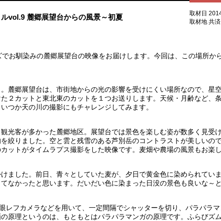
取材日 201
ルvol.9 麓郷展望台からの風景～初夏
取材地 共
sシリーズでお馴染みの麓郷展望台の映像をお届けします。今回は、この場所
。麓郷展望台は、市街地からの光の影響を受けにくい場所なので、星空
けた２カットと東北東のカットを１つお送りします。天候・月齢など、
。いつか天の川の撮影にもチャレンジしてみます。
観光客が多かった麓郷地区。展望台では景色を楽しむ姿が数多く見受け
を絞りました。空と雲と残雪のある芦別岳のコントラストが美しいので
:29のカットがタイムラプス撮影をした映像です。麦畑や農場の風景もお楽
けました。前日、青々としていた麦が、夕日で黄金色に染められていま
ってなかったと思います。だいだい色に染まった日没の景色も良いな～
。
一眼レフカメラなどを用いて、一定間隔でシャッターを切り、パラパラ
の原理というのは、もともとはパラパラマンガの原理です。ふらびズムの映