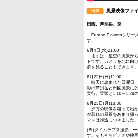
風景映像ファイ
田園、芦別岳、空
Furano Flower
す。
6月4日(水)21:00
まずは、星空の風景から
トです。カメラを北に向
群を見ることもできます
6月22日(日)11:00
晴天に恵まれた日曜日、
影は芦別岳と田園風景に的
実行。冒頭と1:10～1
6月23日(月)18:30
夕方の映像を狙って出か
夕暮れの風景をあまり撮
マンは帰途につきました
(※)タイムラプス撮影：
す。そもそもビデオや映画