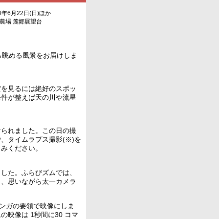
4年6月22日(日)ほか
済農場 麓郷展望台
から眺める風景をお届けしま
を見るには絶好のスポッ
条件が整えば天の川や流星
られました。この日の撮
、タイムラプス撮影(※)を
しみください。
した。ふらびズムでは、
と、思いながら太一カメラ
マンガの要領で映像にしま
像は 1秒間に30 コマ